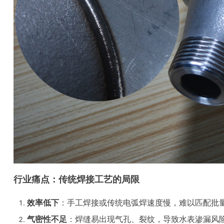
行业痛点：传统焊接工艺的局限
效率低下
：手工焊接或传统电弧焊速度慢，难以匹配批
气密性不足
：焊缝易出现气孔、裂纹，导致水表渗漏风