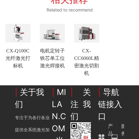
Related to recommend
CX-Q100C
电机定转子
CX-
光纤激光打
铁芯单工位
CC6060L精
标机
激光焊接机
密激光切割
机
|
关于我
|
MI
|
关
|
导航
们
LA
注我
链接入
N.C
们
口
专注于为各行各业
产
服
OM
提供全系统激光加
品
务