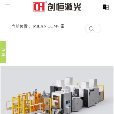
MILAN.COM
MILAN.COM
当前位置：
MILAN.COM
>
案例展示
>
行业解决方案
>
汽
分享到
清
产品中心
空
新浪微博
记
录
微信
案例展示
MILAN.COM-米兰（中国）
取消
历
百度贴吧
史
清
服务支持
激光切割系列
行业解决方案
光纤激光打标机
记
豆瓣
空
录
QQ好友
记
关于创恒
激光焊接系列
客户案例
紫外线激光打标机
精密激光切割机
汽车行业激光智能解决方案
录
历
史
MILAN.COM
激光智能生产线
创客说
走进创恒
CO2激光打标机
大幅激光切割机
创恒激光CX-CE-1500手持焊接机_激光焊接机
轨道交通行业激光智能加工解决方案
记
录
MILAN.COM-米兰（中国）
激光清洗系列
科技创恒
MILAN.COM
在线飞行激光打标机
管材激光切割机
创恒激光机械手臂激光焊接机
新能源电机定子铁芯激光焊接产线
水泵风机行业
底部导航
激光加工服务
加入创恒
展会活动
CX-3D系列激光打标机
电机定转子铁芯单工位激光焊接机
新能源电机转子铁芯自动检测压铆产线
创恒激光清洗机
眼镜行业