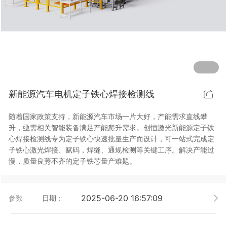
行业动态
EM-Smart 系列
创恒激光双头双工位铁芯激光焊接机
电机定转子铁芯快速打样加工服务
水暖洁具行业
新能源电机定转子铁芯激光焊接机
厨具五金行业
创恒激光阀芯焊接工作站
包装赋码及标机
新能源汽车电机定子铁心焊接检测线
新能源汽车零配件激光焊接机
礼品定制
随着国家政策支持，新能源汽车市场一片大好，产能需求直线攀
家电行业
升，亟需相关智能装备满足产能爬升需求。创恒激光新能源定子铁
心焊接检测线专为定子铁心快速批量生产而设计，可一站式完成定
模具制造行业中激光加工设备解决方案
子铁心激光焊接、赋码，焊缝、通规检测等关键工序。解决产能过
慢，质量良莠不齐的定子铁芯量产难题。
低压电气行业
2025-06-20 16:57:09
参数
日期：