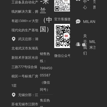
-米
中
范
工设备及自动化产
心
围
兰
线的解决方案，拥
（中
官方客服微信
有超15000+㎡大型
MILAN.COM
国）
现代化的生产基地
关
武汉总部：湖
于
MILAN.C
我
米兰（中
北省武汉市东湖高
们
销售热
微信公众号
新技术开发区光谷
线：
三路777号综合保
199450
05587
税区一号标准厂房
（微信
1层
同号）
无锡分部：江
售后热
苏省无锡市江阴市