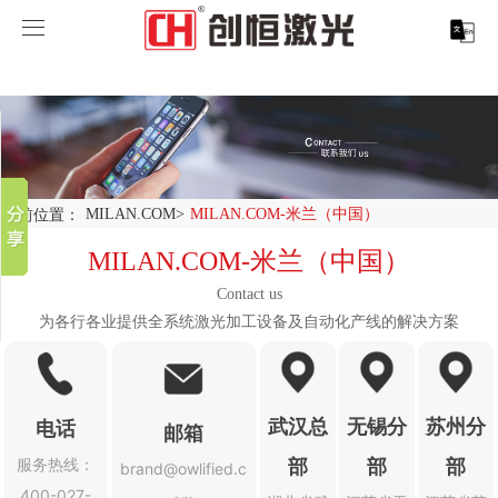
MILAN.COM
MILAN.COM
分享到
产品中心
新浪微博
微信
案例展示
MILAN.COM-米兰（中国）
当前位置：
MILAN.COM
>
MILAN.COM-米兰（中国）
百度贴吧
服务支持
激光切割系列
行业解决方案
光纤激光打标机
MILAN.COM-米兰（中国）
豆瓣
QQ好友
Contact us
关于创恒
激光焊接系列
客户案例
紫外线激光打标机
精密激光切割机
汽车行业激光智能解决方案
为各行各业提供全系统激光加工设备及自动化产线的解决方案
MILAN.COM
激光智能生产线
创客说
走进创恒
CO2激光打标机
大幅激光切割机
创恒激光CX-CE-1500手持焊接机_激光焊接机
轨道交通行业激光智能加工解决方案
武汉总
无锡分
苏州分
MILAN.COM-米兰（中国）
激光清洗系列
科技创恒
MILAN.COM
在线飞行激光打标机
管材激光切割机
创恒激光机械手臂激光焊接机
新能源电机定子铁芯激光焊接产线
水泵风机行业
电话
邮箱
部
部
部
服务热线：
brand@owlified.c
底部导航
激光加工服务
加入创恒
展会活动
CX-3D系列激光打标机
电机定转子铁芯单工位激光焊接机
新能源电机转子铁芯自动检测压铆产线
创恒激光清洗机
眼镜行业
400-027-