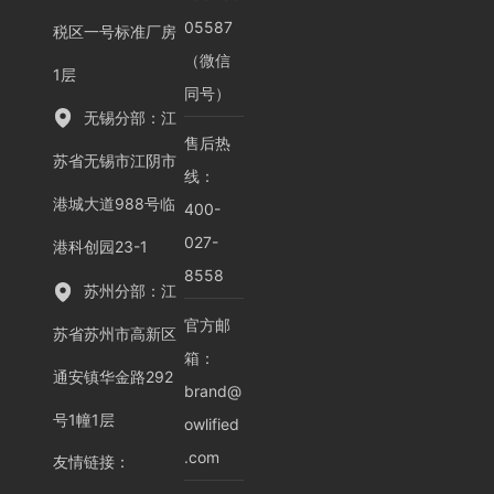
05587
税区一号标准厂房
（微信
1层
同号）
无锡分部：江
售后热
苏省无锡市江阴市
线：
港城大道988号临
400-
027-
港科创园23-1
8558
苏州分部：江
官方邮
苏省苏州市高新区
箱：
通安镇华金路292
brand@
号1幢1层
owlified
.com
友情链接
：