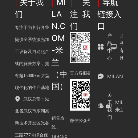
|
关于我
|
MI
|
关
|
导航
们
LA
注我
链接入
N.C
们
口
专注于为各行各业
产
服
OM
提供全系统激光加
品
务
-米
中
范
工设备及自动化产
心
围
兰
线的解决方案，拥
（中
官方客服微信
有超15000+㎡大型
MILAN.COM
国）
现代化的生产基地
关
武汉总部：湖
于
MILAN.C
我
米兰（中
北省武汉市东湖高
们
销售热
微信公众号
新技术开发区光谷
线：
三路777号综合保
199450