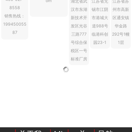
om
湖北省武
江苏省无
江苏省苏
8558
汉市东湖
锡市江阴
州市高新
行业动态
EM-Smart 系列
创恒激光双头双工位铁芯激光焊接机
电机定转子铁芯快速打样加工服务
水暖洁具行业
销售热线：
新技术开
市港城大
区通安镇
19945005
5
新能源电机定转子铁芯激光焊接机
厨具五金行业
发区光谷
道988号
华金路
87
三路777
临港科创
292号1幢
创恒激光阀芯焊接工作站
包装赋码及标机
号综合保
园23-1
1层
税区一号
新能源汽车零配件激光焊接机
礼品定制
标准厂房
家电行业
模具制造行业中激光加工设备解决方案
低压电气行业