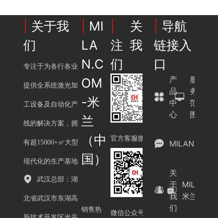
解决方案
|
关于我
|
MI
|
关
|
导航
们
LA
注我
链接入
N.C
们
口
专注于为各行各业
产
服
OM
提供全系统激光加
品
务
-米
中
范
工设备及自动化产
心
围
兰
线的解决方案，拥
（中
官方客服微信
有超15000+㎡大型
MILAN.COM
国）
现代化的生产基地
关
武汉总部：湖
于
MILAN.C
我
米兰（中
北省武汉市东湖高
们
销售热
微信公众号
新技术开发区光谷