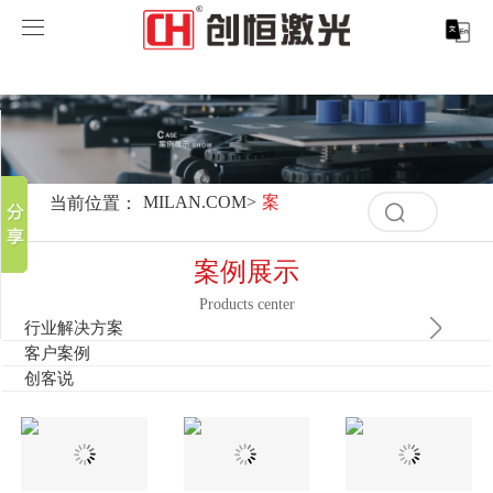
MILAN.COM
MILAN.COM
分享到
产品中心
新浪微博
微信
案例展示
MILAN.COM-米兰（中国）
当前位置：
MILAN.COM
>
案例展示
清
百度贴吧
空
服务支持
激光切割系列
行业解决方案
光纤激光打标机
豆瓣
记
案例展示
录
QQ好友
取消
历
Products center
关于创恒
激光焊接系列
客户案例
紫外线激光打标机
精密激光切割机
汽车行业激光智能解决方案
史
行业解决方案
清
记
客户案例
空
MILAN.COM
激光智能生产线
创客说
走进创恒
CO2激光打标机
大幅激光切割机
创恒激光CX-CE-1500手持焊接机_激光焊接机
轨道交通行业激光智能加工解决方案
录
创客说
记
录
MILAN.COM-米兰（中国）
激光清洗系列
科技创恒
MILAN.COM
在线飞行激光打标机
管材激光切割机
创恒激光机械手臂激光焊接机
新能源电机定子铁芯激光焊接产线
水泵风机行业
历
史
记
底部导航
激光加工服务
加入创恒
展会活动
CX-3D系列激光打标机
电机定转子铁芯单工位激光焊接机
新能源电机转子铁芯自动检测压铆产线
创恒激光清洗机
眼镜行业
录