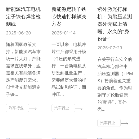
新能源汽车电机
新能源定转子铁
紫外激光打标
行业动态
EM-Smart 系列
创恒激光双头双工位铁芯激光焊接机
电机定转子铁芯快速打样加工服务
水暖洁具行业
定子铁心焊接检
芯快速打样解决
机：为胎压监测
测线
方案
器外壳赋上清
新能源电机定转子铁芯激光焊接机
厨具五金行业
晰、永久的“身
2025-06-20
2025-01-14
份证”
创恒激光阀芯焊接工作站
包装赋码及标机
随着国家政策支
一直以来，电机冲
2025-07-29
持，新能源汽车市
片生产都采用开模
场一片大好，产能
+冲压的形式进
新能源汽车零配件激光焊接机
礼品定制
在关乎行车安全的
需求直线攀升，亟
行，一台新电机从
汽车核心部件中，
需相关智能装备满
研发到批量生产，
胎压监测器（TPM
家电行业
足产能爬升需求。
需要经历大量的样
S）扮演着至关重
创恒激光新能源定
品试制和验证，而
要的角色。作为时
模具制造行业中激光加工设备解决方案
子铁...
冲压...
刻守护轮胎健康
的“哨兵”，其外
低压电气行业
汽车行业
汽车行业
壳...
激光智能
激光智能
解决方案
解决方案
汽车行业
激光智能
解决方案