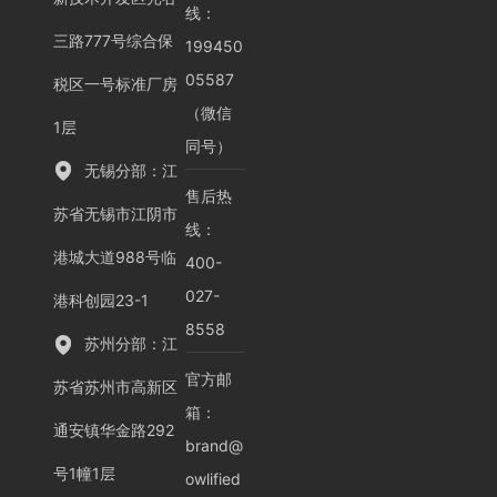
线：
三路777号综合保
199450
05587
税区一号标准厂房
（微信
1层
同号）
无锡分部：江
售后热
苏省无锡市江阴市
线：
港城大道988号临
400-
027-
港科创园23-1
8558
苏州分部：江
官方邮
苏省苏州市高新区
箱：
通安镇华金路292
brand@
号1幢1层
owlified