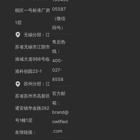
05587
税区一号标准厂房
（微信
1层
同号）
无锡分部：江
售后热
苏省无锡市江阴市
线：
港城大道988号临
400-
027-
港科创园23-1
8558
苏州分部：江
官方邮
苏省苏州市高新区
箱：
通安镇华金路292
brand@
号1幢1层
owlified
.com
友情链接
：