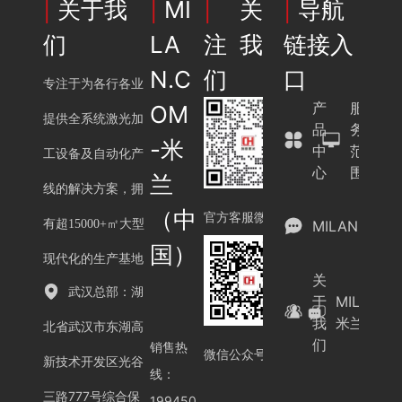
|
关于我
|
MI
|
关
|
导航
们
LA
注我
链接入
N.C
们
口
专注于为各行各业
产
服
OM
提供全系统激光加
品
务
-米
中
范
工设备及自动化产
心
围
兰
线的解决方案，拥
（中
官方客服微信
有超15000+㎡大型
MILAN.COM
国）
现代化的生产基地
关
武汉总部：湖
于
MILAN.C
我
米兰（中
北省武汉市东湖高
们
销售热
微信公众号
新技术开发区光谷
线：
三路777号综合保
199450