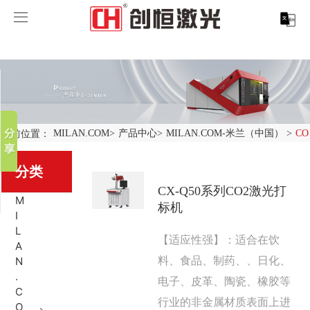
MILAN.COM
MILAN.COM
分享到
产品中心
新浪微博
微信
案例展示
MILAN.COM-米兰（中国）
当前位置：
MILAN.COM
>
产品中心
>
MILAN.COM-米兰（中国）
>
C
百度贴吧
服务支持
激光切割系列
行业解决方案
光纤激光打标机
豆瓣
分类
QQ好友
CX-Q50系列CO2激光打
关于创恒
激光焊接系列
客户案例
紫外线激光打标机
精密激光切割机
汽车行业激光智能解决方案
M
标机
I
MILAN.COM
激光智能生产线
创客说
走进创恒
CO2激光打标机
大幅激光切割机
创恒激光CX-CE-1500手持焊接机_激光焊接机
轨道交通行业激光智能加工解决方案
L
【适应性强】：适合在饮
A
料、食品、制药、、日化、
N
MILAN.COM-米兰（中国）
激光清洗系列
科技创恒
MILAN.COM
在线飞行激光打标机
管材激光切割机
创恒激光机械手臂激光焊接机
新能源电机定子铁芯激光焊接产线
水泵风机行业
.
电子、皮革、陶瓷、橡胶等
C
底部导航
激光加工服务
加入创恒
展会活动
CX-3D系列激光打标机
电机定转子铁芯单工位激光焊接机
新能源电机转子铁芯自动检测压铆产线
创恒激光清洗机
眼镜行业
行业的非金属材质表面上进
O